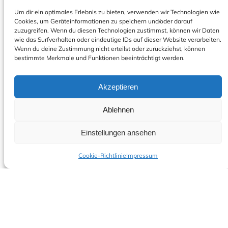
Um dir ein optimales Erlebnis zu bieten, verwenden wir Technologien wie
Cookies, um Geräteinformationen zu speichern und/oder darauf
zuzugreifen. Wenn du diesen Technologien zustimmst, können wir Daten
wie das Surfverhalten oder eindeutige IDs auf dieser Website verarbeiten.
Wenn du deine Zustimmung nicht erteilst oder zurückziehst, können
bestimmte Merkmale und Funktionen beeinträchtigt werden.
Client-Betreuung
Akzeptieren
Notebook, PC, Workstation, Tablet, Handy
Ablehnen
Der Mitarbeiter steht im Fokus –
Beratung, Installation, Absicherung &
Einstellungen ansehen
Updatemanagement – und am Ende eine
fachgerechte Entsorgung bei Bedarf
Cookie-Richtlinie
Impressum